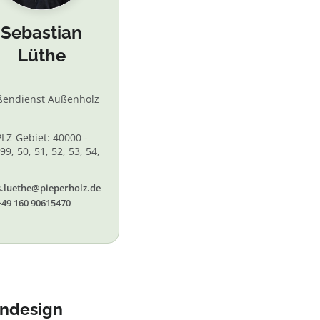
Sebastian
Lüthe
ßendienst Außenholz
PLZ-Gebiet: 40000 -
99, 50, 51, 52, 53, 54,
 56, 58,60, 61, 62, 65
s.luethe@pieperholz.de
+49 160 90615470
endesign