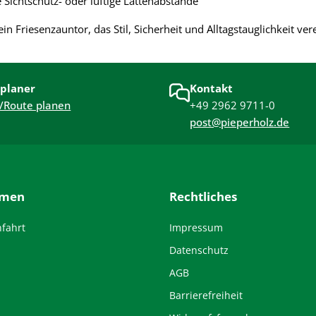
 Sichtschutz- oder luftige Lattenabstände
ein Friesenzauntor, das Stil, Sicherheit und Alltagstauglichkeit ve
planer
Kontakt
/Route planen
+49 2962 9711-0
post@pieperholz.de
hmen
Rechtliches
nfahrt
Impressum
Datenschutz
AGB
Barrierefreiheit