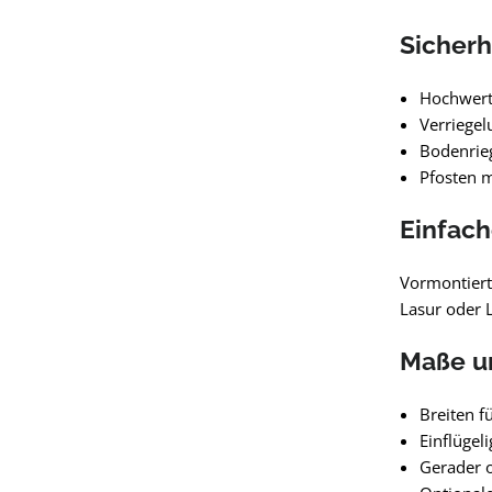
Sicherh
Hochwerti
Verriegel
Bodenrieg
Pfosten m
Einfac
Vormontiert
Lasur oder L
Maße un
Breiten f
Einflügel
Gerader 