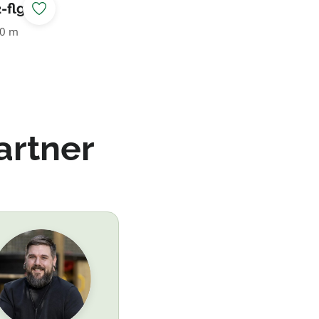
-flg.
00 m
artner