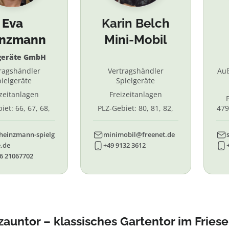
Eva
Karin Belch
inzmann
Mini-Mobil
geräte GmbH
ragshändler
Vertragshändler
Au
ielgeräte
Spielgeräte
izeitanlagen
Freizeitanlagen
iet: 66, 67, 68,
PLZ-Gebiet: 80, 81, 82,
479
7, 87. 88, 89
83, 84, 85, 86, 90, 91, 92,
55,
93, 94, 95, 96
heinzmann-spielg
minimobil@freenet.de
.de
+49 9132 3612
6 21067702
zauntor – klassisches Gartentor im Fries