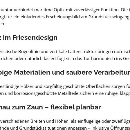
zauntor verbindet maritime Optik mit zuverlässiger Funktion. Di
rgt für ein einladendes Erscheinungsbild am Grundstückseingan
en.
 im Friesendesign
ristische Bogenlinie und vertikale Lattenstruktur bringen nordisc
trichen oder natürlich lasiert fügt sich das Tor harmonisch ins Ge
ige Materialien und saubere Verarbeitu
eständige Hölzer und sorgfältig geschützte Oberflächen sorgen fü
 und korrosionsgeschützte Metallteile sichern eine ruhige, klap
au zum Zaun – flexibel planbar
n verschiedenen Breiten und Höhen, als einflügelige oder zweiflüg
ände und Grundstückssituationen anpassen – inklusive Öffnungs