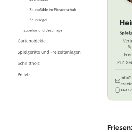
Zaunpfähle im Pfostenschuh
Zaunriegel
He
Zubehör und Beschläge
Spiel
Gartenobjekte
Vert
Sp
Spielgeräte und Freizeitanlagen
Fre
PLZ-Geb
Schnittholz
69, 
Pellets
info@
eraete
+49 17
Friesen