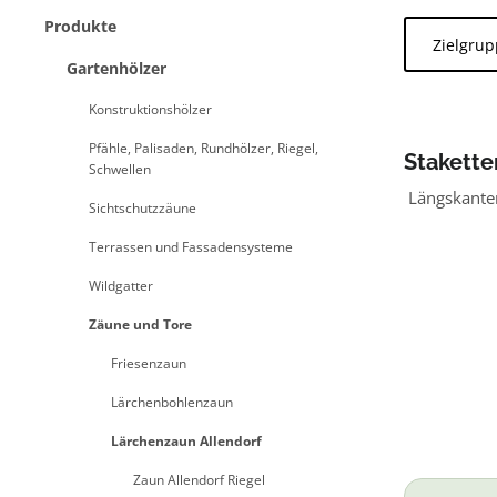
Produkte
Zielgru
Gartenhölzer
Konstruktionshölzer
Pfähle, Palisaden, Rundhölzer, Riegel,
Stakette
Schwellen
Allendor
Längskanten
Sichtschutzzäune
Terrassen und Fassadensysteme
Wildgatter
Zäune und Tore
Friesenzaun
Lärchenbohlenzaun
Lärchenzaun Allendorf
Zaun Allendorf Riegel