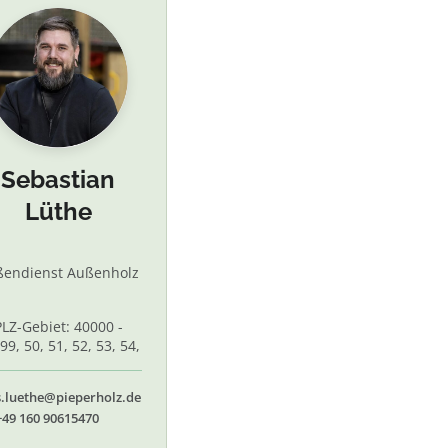
Sebastian
Lüthe
ßendienst Außenholz
PLZ-Gebiet: 40000 -
99, 50, 51, 52, 53, 54,
 56, 58,60, 61, 62, 65
s.luethe@pieperholz.de
+49 160 90615470