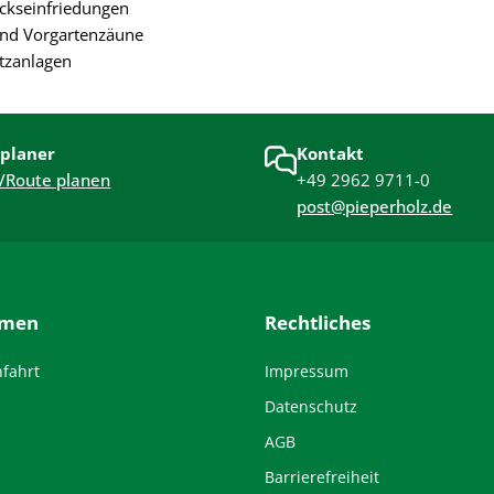
ckseinfriedungen
und Vorgartenzäune
tzanlagen
planer
Kontakt
/Route planen
+49 2962 9711-0
post@pieperholz.de
hmen
Rechtliches
nfahrt
Impressum
Datenschutz
AGB
Barrierefreiheit