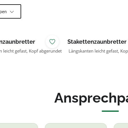
ppen
nzaunbretter
Stakettenzaunbretter
f grün
Allendorf lasiert
 leicht gefast, Kopf abgerundet
Längskanten leicht gefast, Ko
Ansprechp