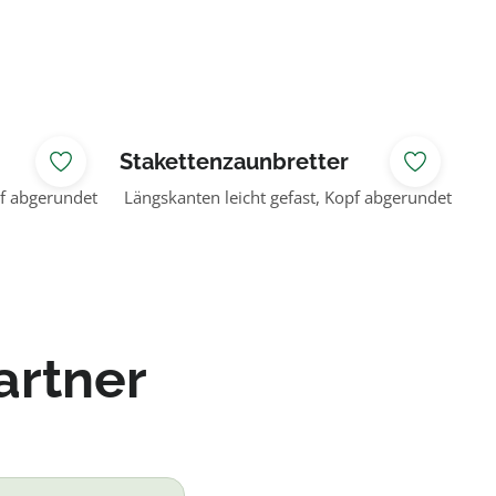
Stakettenzaunbretter
Allendorf natur
pf abgerundet
Längskanten leicht gefast, Kopf abgerundet
artner