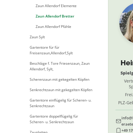
Zaun Allendorf Elemente
Zaun Allendorf Bretter
Zaun Allendorf Pfähle
Zaun Sylt
Gartentore für für
Freisenzaun,Allendorf,Sylt
He
Beschläge f. Tore Friesenzaun, Zaun
Allendorf, Sylt,
Spiel
Scherenzaun mit gekegelten Köpfen
Vert
Sp
Senkrechtzaun mit gekegelten Köpfen
Fre
Gartentore einflügelig für Scheren- u.
PLZ-Geb
Senkrechtzaun
69, 
Gartentore doppelflügelig für
info@
Scheren- u. Senkrechtzaun
eraete
+49 17
Zaunlatten