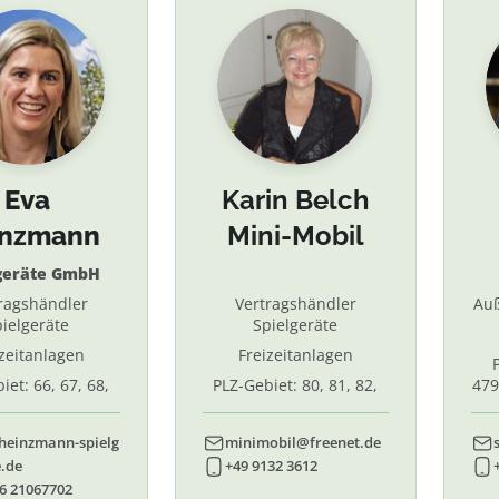
Eva
Karin Belch
inzmann
Mini-Mobil
geräte GmbH
ragshändler
Vertragshändler
Au
ielgeräte
Spielgeräte
izeitanlagen
Freizeitanlagen
iet: 66, 67, 68,
PLZ-Gebiet: 80, 81, 82,
479
7, 87. 88, 89
83, 84, 85, 86, 90, 91, 92,
55,
93, 94, 95, 96
heinzmann-spielg
minimobil@freenet.de
.de
+49 9132 3612
6 21067702