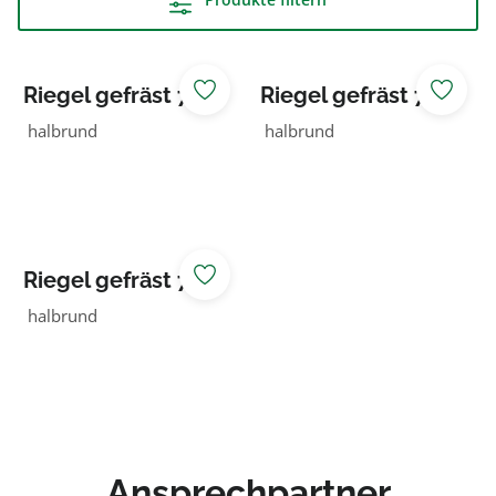
Riegel gefräst 70
Riegel gefräst 70
NADELHOLZ
NADELHOLZ KDI
halbrund
halbrund
braun
Riegel gefräst 70
NADELHOLZ KDI
halbrund
grün
Ansprechpartner