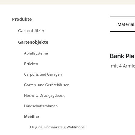
Produkte
Materia
Gartenhölzer
Gartenobjekte
Abfallsysteme
Bank Pie
Rollators
Brücken
mit 4 Armle
grün
Carports und Garagen
Garten- und Gerätehäuser
Hochsitz Drückjagdbock
Landschaftsrahmen
Mobiliar
Original Rothaarsteig Waldmöbel