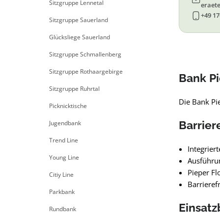
Sitzgruppe Lennetal
eraete
+49 17
Sitzgruppe Sauerland
Glücksliege Sauerland
Sitzgruppe Schmallenberg
Sitzgruppe Rothaargebirge
Bank Pi
Sitzgruppe Ruhrtal
Die Bank Pie
Picknicktische
Barriere
Jugendbank
Trend Line
Integriert
Young Line
Ausführun
Pieper Fl
Citiy Line
Barrieref
Parkbank
Einsatz
Rundbank