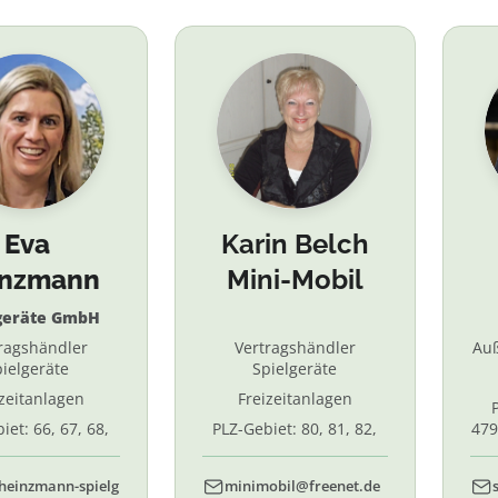
Eva
Karin Belch
inzmann
Mini-Mobil
geräte GmbH
ragshändler
Vertragshändler
Au
ielgeräte
Spielgeräte
izeitanlagen
Freizeitanlagen
iet: 66, 67, 68,
PLZ-Gebiet: 80, 81, 82,
479
7, 87. 88, 89
83, 84, 85, 86, 90, 91, 92,
55,
93, 94, 95, 96
heinzmann-spielg
minimobil@freenet.de