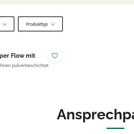
l
Produkttyp
per Flow mit
tellplatz Eiche kdi
hnen pulverbeschichtet
Ansprechp