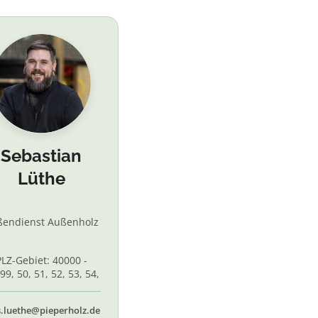
Sebastian
Lüthe
ßendienst Außenholz
PLZ-Gebiet: 40000 -
99, 50, 51, 52, 53, 54,
 56, 58,60, 61, 62, 65
s.luethe@pieperholz.de