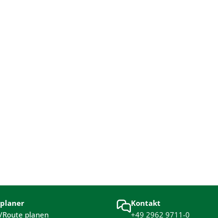
planer
Kontakt
/Route planen
+49 2962 9711-0