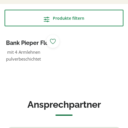
Produkte filtern
Bank Pieper Flow
mit
mit 4 Armlehnen
Rollatorstellplatz
pulverbeschichtet
Eiche natur
Ansprechpartner