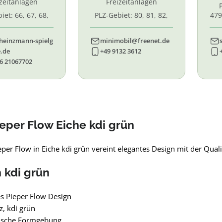
izeitanlagen
Freizeitanlagen
iet: 66, 67, 68,
PLZ-Gebiet: 80, 81, 82,
479
7, 87. 88, 89
83, 84, 85, 86, 90, 91, 92,
55,
93, 94, 95, 96
heinzmann-spielg
minimobil@freenet.de
.de
+49 9132 3612
6 21067702
eper Flow Eiche kdi grün
per Flow in Eiche kdi grün vereint elegantes Design mit der Qual
n kdi grün
s Pieper Flow Design
z, kdi grün
sche Formgebung