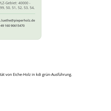
PLZ-Gebiet: 40000 -
99, 50, 51, 52, 53, 54,
 56, 58,60, 61, 62, 65
s.luethe@pieperholz.de
+49 160 90615470
ität von Eiche-Holz in kdi grün-Ausführung.