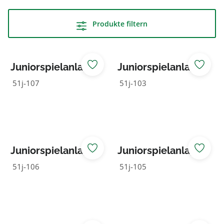
Produkte filtern
Juniorspielanlage
Juniorspielanlage
Hein
Ida
51j-107
51j-103
Juniorspielanlage
Juniorspielanlage
Lara
Lina
51j-106
51j-105