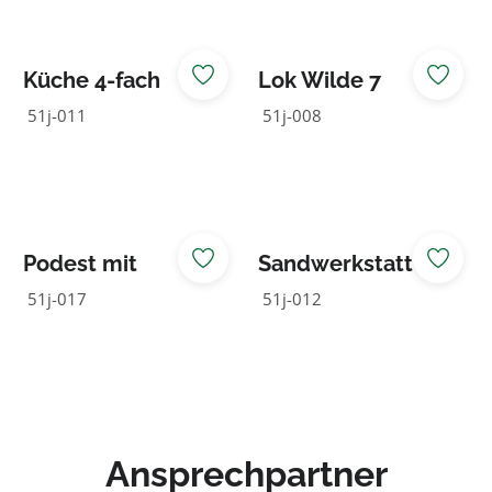
Küche 4-fach
Lok Wilde 7
System Junior
51j-011
51j-008
Podest mit
Sandwerkstatt
Wichtelhaus
Alu-kdi
51j-017
51j-012
Ansprechpartner