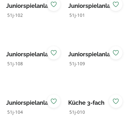
Juniorspielanlage
Juniorspielanlage
Luis
Noah
51j-102
51j-101
Juniorspielanlage
Juniorspielanlage
Raupe
Sam
51j-108
51j-109
Juniorspielanlage
Küche 3-fach
Toni
51j-104
51j-010