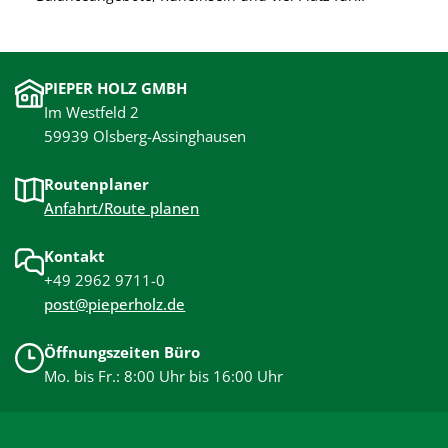
gemeinsames Lernen durch Bewegung. Sichere,
langlebige Materialien und barrierearme Gestaltung
unterstützen die Entwicklung der Kinder und sorgen
PIEPER HOLZ GMBH
für unbeschwertes Spielen.
Im Westfeld 2
59939 Olsberg-Assinghausen
Routenplaner
Anfahrt/Route planen
Kontakt
+49 2962 9711-0
post@pieperholz.de
Öffnungszeiten Büro
Mo. bis Fr.: 8:00 Uhr bis 16:00 Uhr