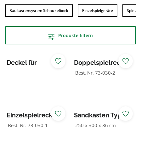
Baukastensystem Schaukelbock
Einzelspielgeräte
Spielan
Produkte filtern
Deckel für
Doppelspielreck
Sandkasten Typ 3
Best. Nr. 73-030-2
Einzelspielreck
Sandkasten Typ 2
ohne Boden
Best. Nr. 73-030-1
250 x 300 x 36 cm