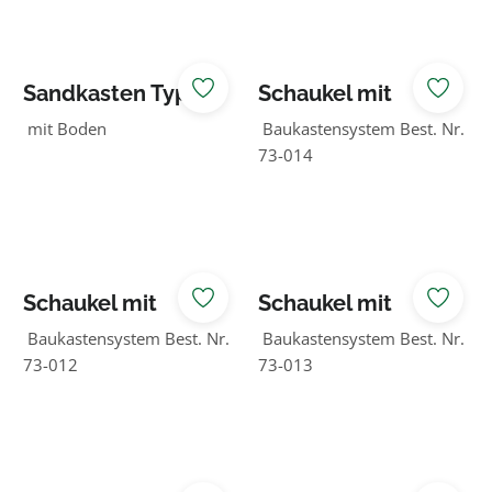
Sandkasten Typ 3
Schaukel mit
120 x 100 x 25 cm
Kletterbock
mit Boden
Baukastensystem Best. Nr.
73-014
Schaukel mit
Schaukel mit
Kletterhaus
Kletterrampe + -
Baukastensystem Best. Nr.
Baukastensystem Best. Nr.
netz
73-012
73-013