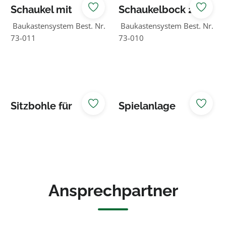
Schaukel mit
Schaukelbock 2-
Rutschenbock
fach
Baukastensystem Best. Nr.
Baukastensystem Best. Nr.
73-011
73-010
Sitzbohle für
Spielanlage
Sandkasten Typ 2
Zauberwald
Ansprechpartner