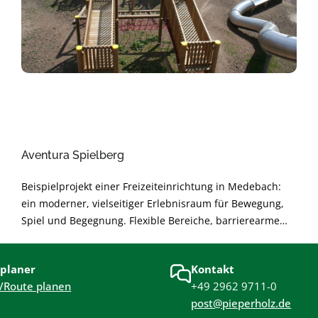
Aventura Spielberg
Beispielprojekt einer Freizeiteinrichtung in Medebach:
ein moderner, vielseitiger Erlebnisraum für Bewegung,
Spiel und Begegnung. Flexible Bereiche, barrierearme
Gestaltung und langlebige Materialien sorgen für sichere
Nutzung und angenehme Atmosphäre. Nachhaltig
planer
Kontakt
geplant und modular erweiterbar – für langfristige
/Route planen
+49 2962 9711-0
Freude und hohe Alltagstauglichkeit.
post@pieperholz.de