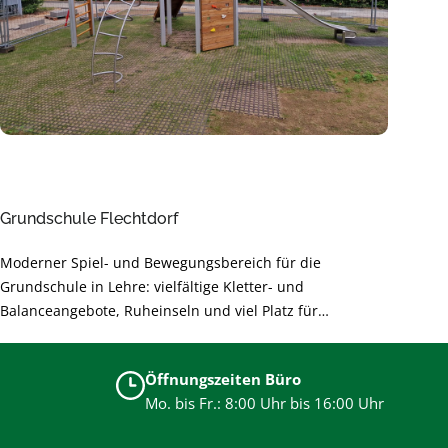
Grundschule Flechtdorf
Moderner Spiel- und Bewegungsbereich für die
Grundschule in Lehre: vielfältige Kletter- und
Balanceangebote, Ruheinseln und viel Platz für
gemeinsames Lernen durch Bewegung. Sichere,
langlebige Materialien und barrierearme Gestaltung
Öffnungszeiten Büro
unterstützen die Entwicklung der Kinder und sorgen für
Mo. bis Fr.: 8:00 Uhr bis 16:00 Uhr
unbeschwertes Spielen.