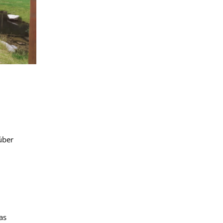
über
as