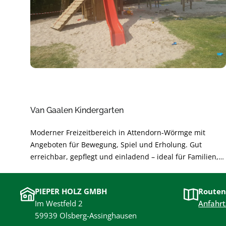
Van Gaalen Kindergarten
Moderner Freizeitbereich in Attendorn-Wörmge mit
Angeboten für Bewegung, Spiel und Erholung. Gut
erreichbar, gepflegt und einladend – ideal für Familien,
Freundeskreise und Aktive. Perfekt für kurze Pausen oder
einen ganzen Nachmittag im Grünen.
PIEPER HOLZ GMBH
Routen
Im Westfeld 2
Anfahrt
59939 Olsberg-Assinghausen