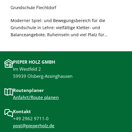
Grundschule Flechtdorf
Moderner Spiel- und Bewegungsbereich für die
Grundschule in Lehre: vielfältige Kletter- und
Balanceangebote, Ruheinseln und viel Platz für
gemeinsames Lernen durch Bewegung. Sichere,
langlebige Materialien und barrierearme Gestaltung
unterstützen die Entwicklung der Kinder und sorgen
PIEPER HOLZ GMBH
für unbeschwertes Spielen.
Im Westfeld 2
59939 Olsberg-Assinghausen
Routenplaner
Anfahrt/Route planen
Kontakt
+49 2962 9711-0
post@pieperholz.de