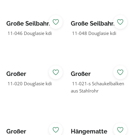
Große Seilbahn
Große Seilbahn
50 m lang mit
50 m lang ohne
11-046 Douglasie kdi
11-048 Douglasie kdi
Rampe
Rampe
Großer
Großer
Schaukelbock
Schaukelbock
11-020 Douglasie kdi
11-021-s Schaukelbalken
ohne
ohne
aus Stahlrohr
Schaukelsitze
Schaukelsitze
Großer
Hängematte