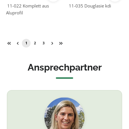
Schaukelbock
11-022 Komplett aus
11-035 Douglasie kdi
ohne
Aluprofil
Schaukelsitze
1
2
3
Seite
Seite
Seite
Ansprechpartner