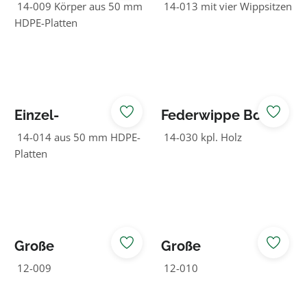
Federspielgerät
Federspielgerät
14-009 Körper aus 50 mm
14-013 mit vier Wippsitzen
Trecker
Wippkreuz
HDPE-Platten
Einzel-
Federwippe Boot
Federspielgerät
14-014 aus 50 mm HDPE-
14-030 kpl. Holz
Wippteller
Platten
Große
Große
Lauftrommel
Lauftrommel inkl.
12-009
12-010
Grundmodell
Auskleidung