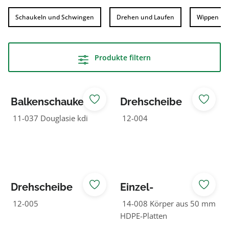
Schaukeln und Schwingen
Drehen und Laufen
Wippen
Produkte filtern
Balkenschaukel
Drehscheibe
ohne Schaukel
11-037 Douglasie kdi
12-004
Drehscheibe
Einzel-
Twister
Federspielgerät
12-005
14-008 Körper aus 50 mm
Auto
HDPE-Platten