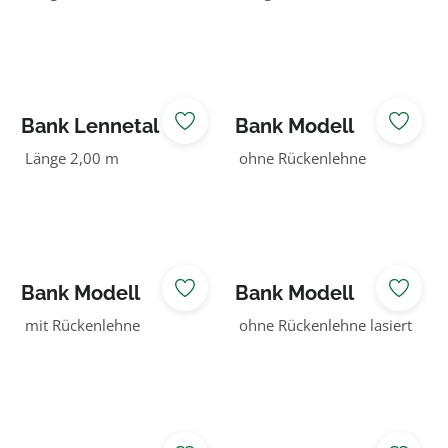
Douglasie lasiert
Rückenlehne
Douglasie
Bank Lennetal
Bank Modell
ohne
Trend Line
Länge 2,00 m
ohne Rückenlehne
Rückenlehne
Douglasie lasiert
Bank Modell
Bank Modell
Trend Line
Trend Line
mit Rückenlehne
ohne Rückenlehne lasiert