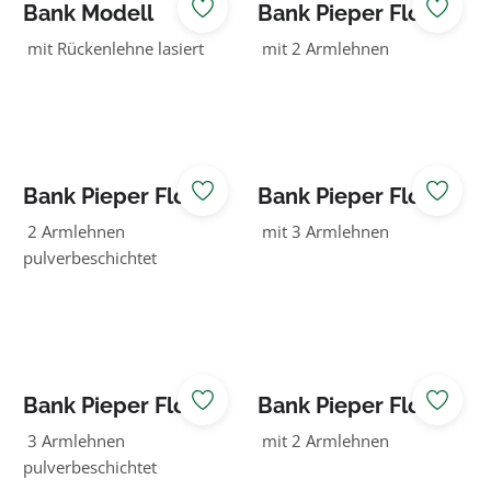
Bank Modell
Bank Pieper Flow
Trend Line
Douglasie grün
mit Rückenlehne lasiert
mit 2 Armlehnen
Bank Pieper Flow
Bank Pieper Flow
Douglasie grün
Douglasie grün
2 Armlehnen
mit 3 Armlehnen
pulverbeschichtet
Bank Pieper Flow
Bank Pieper Flow
Douglasie grün
Douglasie natur
3 Armlehnen
mit 2 Armlehnen
pulverbeschichtet