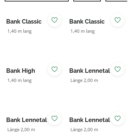
Bank Classic
Bank Classic
NovumDGL
NovumDGL mit
1,40 m lang
1,40 m lang
Rückenlehne
Bank High
Bank Lennetal
NovumDGL
mit Rückenlehne
1,40 m lang
Länge 2,00 m
Douglasie
Bank Lennetal
Bank Lennetal
mit Rückenlehne
ohne
Länge 2,00 m
Länge 2,00 m