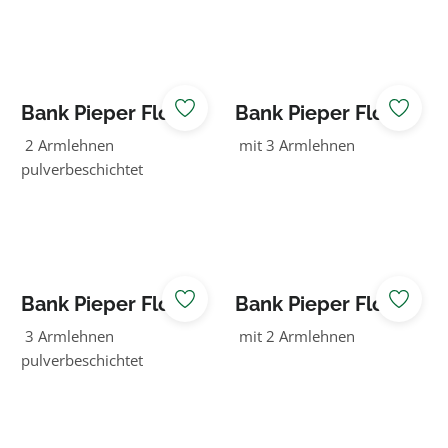
Bank Pieper Flow
Bank Pieper Flow
Douglasie natur
Douglasie natur
2 Armlehnen
mit 3 Armlehnen
pulverbeschichtet
Bank Pieper Flow
Bank Pieper Flow
Douglasie natur
Eiche grün
3 Armlehnen
mit 2 Armlehnen
pulverbeschichtet