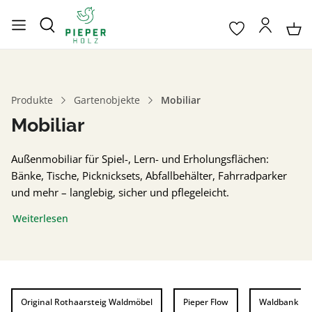
Produkte
Gartenobjekte
Mobiliar
Mobiliar
Außenmobiliar für Spiel-, Lern- und Erholungsflächen:
Bänke, Tische, Picknicksets, Abfallbehälter, Fahrradparker
und mehr – langlebig, sicher und pflegeleicht.
Weiterlesen
Original Rothaarsteig Waldmöbel
Pieper Flow
Waldbank Ka