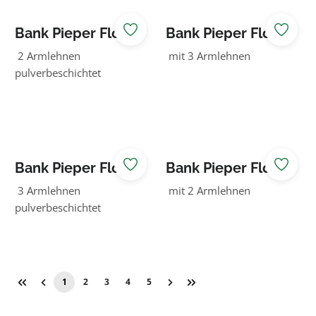
Bank Pieper Flow
Bank Pieper Flow
Eiche grün
Eiche grün
2 Armlehnen
mit 3 Armlehnen
pulverbeschichtet
Bank Pieper Flow
Bank Pieper Flow
Eiche grün
Eiche natur
3 Armlehnen
mit 2 Armlehnen
pulverbeschichtet
1
2
3
4
5
Seite
Seite
Seite
Seite
Seite