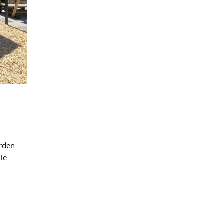
erden
ie