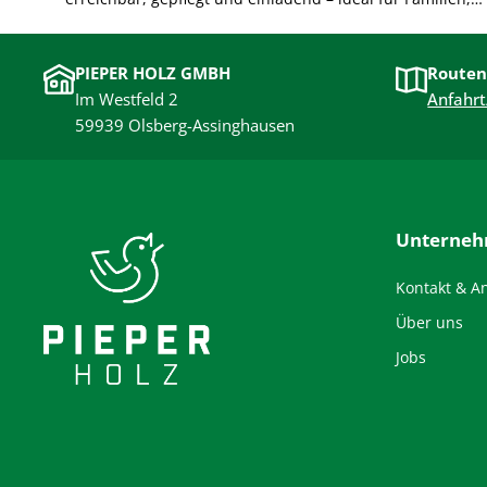
Freundeskreise und Aktive. Perfekt für kurze Pausen oder
einen ganzen Nachmittag im Grünen.
PIEPER HOLZ GMBH
Routen
Im Westfeld 2
Anfahrt
59939 Olsberg-Assinghausen
Unterne
Kontakt & A
Über uns
Jobs