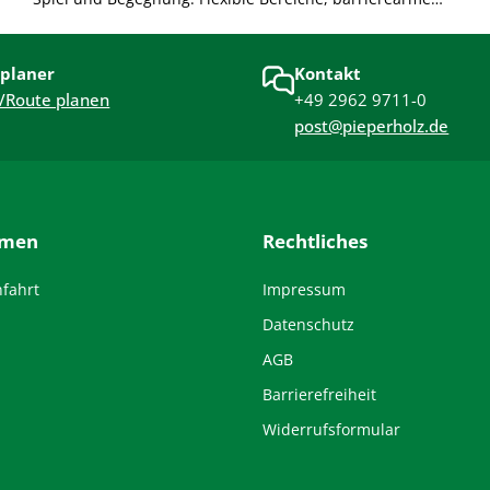
Gestaltung und langlebige Materialien sorgen für sichere
Nutzung und angenehme Atmosphäre. Nachhaltig
planer
Kontakt
geplant und modular erweiterbar – für langfristige
/Route planen
+49 2962 9711-0
Freude und hohe Alltagstauglichkeit.
post@pieperholz.de
hmen
Rechtliches
nfahrt
Impressum
Datenschutz
AGB
Barrierefreiheit
Widerrufsformular