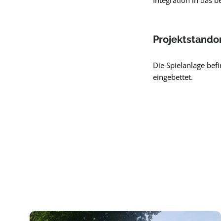
Integration in das 
Projektstando
Die Spielanlage bef
eingebettet.