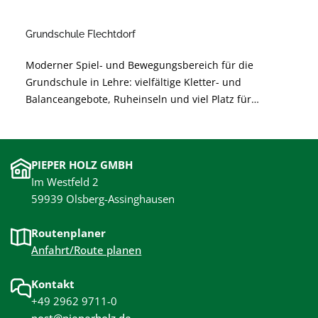
Grundschule Flechtdorf
Moderner Spiel- und Bewegungsbereich für die
Grundschule in Lehre: vielfältige Kletter- und
Balanceangebote, Ruheinseln und viel Platz für
gemeinsames Lernen durch Bewegung. Sichere,
langlebige Materialien und barrierearme Gestaltung
unterstützen die Entwicklung der Kinder und sorgen
PIEPER HOLZ GMBH
für unbeschwertes Spielen.
Im Westfeld 2
59939 Olsberg-Assinghausen
Routenplaner
Anfahrt/Route planen
Kontakt
+49 2962 9711-0
post@pieperholz.de