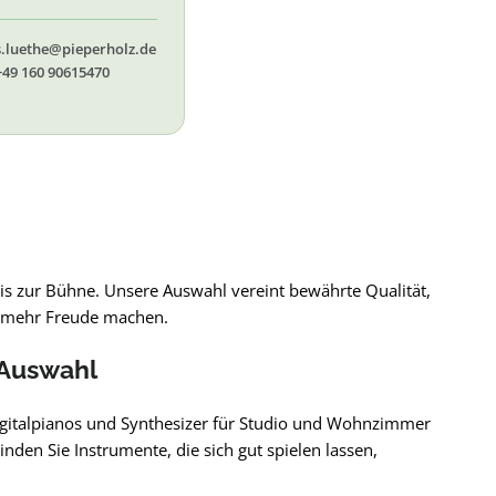
 56, 58,60, 61, 62, 65
s.luethe@pieperholz.de
+49 160 90615470
is zur Bühne. Unsere Auswahl vereint bewährte Qualität,
ch mehr Freude machen.
 Auswahl
Digitalpianos und Synthesizer für Studio und Wohnzimmer
en Sie Instrumente, die sich gut spielen lassen,