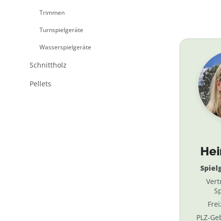
Trimmen
Turnspielgeräte
Wasserspielgeräte
Schnittholz
Pellets
He
Spiel
Vert
Sp
Fre
PLZ-Geb