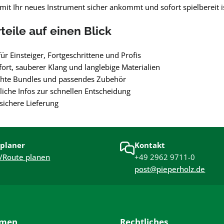
it Ihr neues Instrument sicher ankommt und sofort spielbereit is
rteile auf einen Blick
ür Einsteiger, Fortgeschrittene und Profis
ort, sauberer Klang und langlebige Materialien
hte Bundles und passendes Zubehör
liche Infos zur schnellen Entscheidung
 sichere Lieferung
planer
Kontakt
/Route planen
+49 2962 9711-0
post@pieperholz.de
hmen
Rechtliches