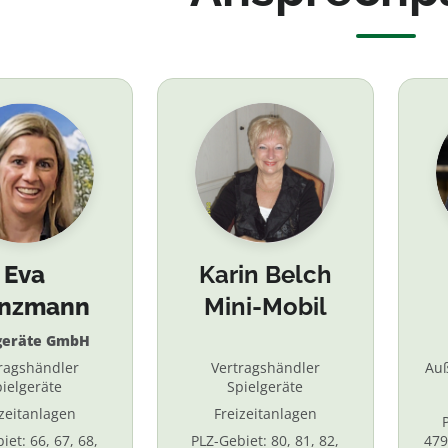
Eva
Karin Belch
inzmann
Mini-Mobil
geräte GmbH
ragshändler
Vertragshändler
Au
ielgeräte
Spielgeräte
izeitanlagen
Freizeitanlagen
iet: 66, 67, 68,
PLZ-Gebiet: 80, 81, 82,
479