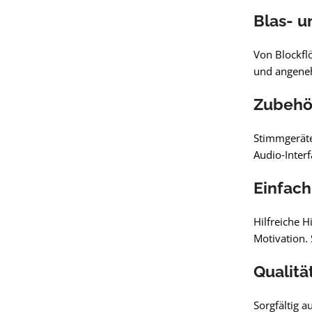
Blas- u
Von Blockflö
und angeneh
Zubehör
Stimmgeräte
Audio‑Interf
Einfach
Hilfreiche 
Motivation. 
Qualitä
Sorgfältig a