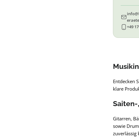
69, 
info@
eraete
+49 17
Musikin
Entdecken S
klare Produ
Saiten-
Gitarren, B
sowie Drums
zuverlässig