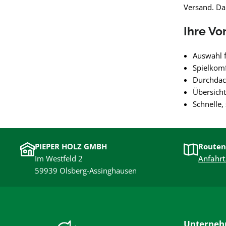
Versand. Dam
Ihre Vo
Auswahl f
Spielkomf
Durchdac
Übersicht
Schnelle,
PIEPER HOLZ GMBH
Routen
Im Westfeld 2
Anfahrt
59939 Olsberg-Assinghausen
Unterne