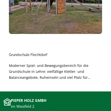
Grundschule Flechtdorf
Moderner Spiel- und Bewegungsbereich für die
Grundschule in Lehre: vielfältige Kletter- und
Balanceangebote, Ruheinseln und viel Platz für
gemeinsames Lernen durch Bewegung. Sichere,
langlebige Materialien und barrierearme Gestaltung
unterstützen die Entwicklung der Kinder und sorgen
PIEPER HOLZ GMBH
für unbeschwertes Spielen.
Im Westfeld 2