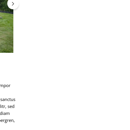
empor
 sanctus
itr, sed
 diam
bergren,