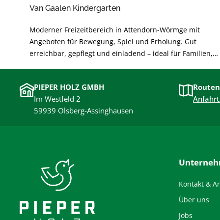
Van Gaalen Kindergarten
Moderner Freizeitbereich in Attendorn-Wörmge mit
Angeboten für Bewegung, Spiel und Erholung. Gut
erreichbar, gepflegt und einladend – ideal für Familien,
Freundeskreise und Aktive. Perfekt für kurze Pausen oder
einen ganzen Nachmittag im Grünen.
PIEPER HOLZ GMBH
Routen
Im Westfeld 2
Anfahrt
59939 Olsberg-Assinghausen
Unterne
Kontakt & A
Über uns
Jobs