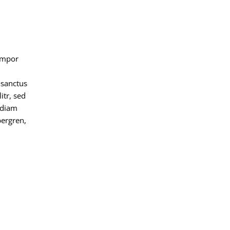
empor
 sanctus
itr, sed
 diam
bergren,