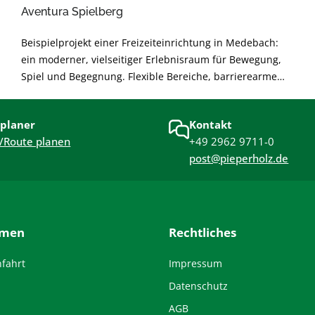
Aventura Spielberg
Beispielprojekt einer Freizeiteinrichtung in Medebach:
ein moderner, vielseitiger Erlebnisraum für Bewegung,
Spiel und Begegnung. Flexible Bereiche, barrierearme
Gestaltung und langlebige Materialien sorgen für sichere
Nutzung und angenehme Atmosphäre. Nachhaltig
planer
Kontakt
geplant und modular erweiterbar – für langfristige
/Route planen
+49 2962 9711-0
Freude und hohe Alltagstauglichkeit.
post@pieperholz.de
hmen
Rechtliches
nfahrt
Impressum
Datenschutz
AGB