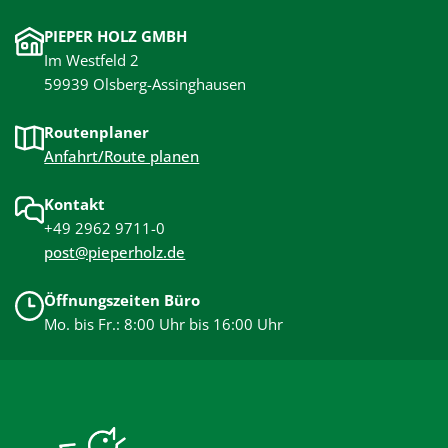
unterstützen die Entwicklung der Kinder und sorgen
PIEPER HOLZ GMBH
für unbeschwertes Spielen.
Im Westfeld 2
59939 Olsberg-Assinghausen
Routenplaner
Anfahrt/Route planen
Kontakt
+49 2962 9711-0
post@pieperholz.de
Öffnungszeiten Büro
Mo. bis Fr.: 8:00 Uhr bis 16:00 Uhr