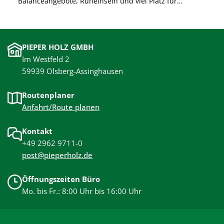
Balanceangebote, Ruheinseln und viel Platz für
gemeinsames Lernen durch Bewegung. Sichere,
langlebige Materialien und barrierearme Gestaltung
unterstützen die Entwicklung der Kinder und sorgen
PIEPER HOLZ GMBH
für unbeschwertes Spielen.
Im Westfeld 2
59939 Olsberg-Assinghausen
Routenplaner
Anfahrt/Route planen
Kontakt
+49 2962 9711-0
post@pieperholz.de
Öffnungszeiten Büro
Mo. bis Fr.: 8:00 Uhr bis 16:00 Uhr