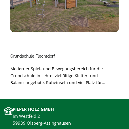
Grundschule Flechtdorf
Moderner Spiel- und Bewegungsbereich für die
Grundschule in Lehre: vielfältige Kletter- und
Balanceangebote, Ruheinseln und viel Platz für
gemeinsames Lernen durch Bewegung. Sichere,
langlebige Materialien und barrierearme Gestaltung
unterstützen die Entwicklung der Kinder und sorgen
PIEPER HOLZ GMBH
für unbeschwertes Spielen.
Im Westfeld 2
59939 Olsberg-Assinghausen