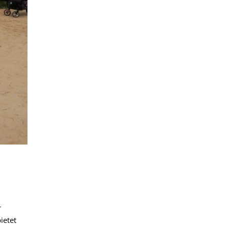
r
ietet