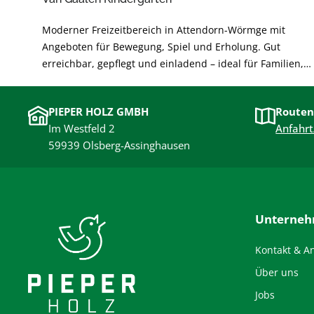
Moderner Freizeitbereich in Attendorn-Wörmge mit
Angeboten für Bewegung, Spiel und Erholung. Gut
erreichbar, gepflegt und einladend – ideal für Familien,
Freundeskreise und Aktive. Perfekt für kurze Pausen oder
einen ganzen Nachmittag im Grünen.
PIEPER HOLZ GMBH
Routen
Im Westfeld 2
Anfahrt
59939 Olsberg-Assinghausen
Unterne
Kontakt & A
Über uns
Jobs