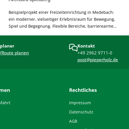
Beispielprojekt einer Freizeiteinrichtung in Medebach:
ein moderner, vielseitiger Erlebnisraum für Bewegung,
Spiel und Begegnung. Flexible Bereiche, barrierearme
Gestaltung und langlebige Materialien sorgen für sichere
Nutzung und angenehme Atmosphäre. Nachhaltig
planer
Kontakt
geplant und modular erweiterbar – für langfristige
/Route planen
+49 2962 9711-0
Freude und hohe Alltagstauglichkeit.
post@pieperholz.de
hmen
Rechtliches
nfahrt
Impressum
Datenschutz
AGB