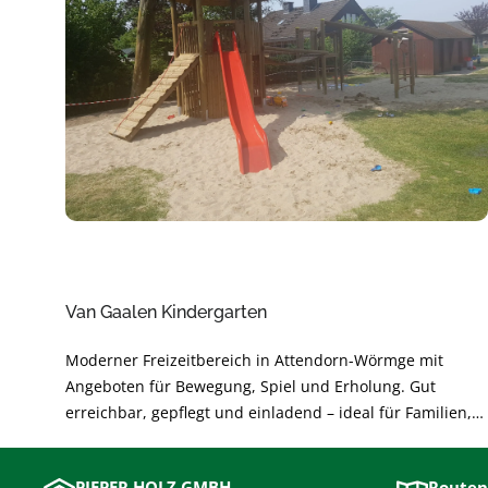
Van Gaalen Kindergarten
Moderner Freizeitbereich in Attendorn-Wörmge mit
Angeboten für Bewegung, Spiel und Erholung. Gut
erreichbar, gepflegt und einladend – ideal für Familien,
Freundeskreise und Aktive. Perfekt für kurze Pausen oder
einen ganzen Nachmittag im Grünen.
PIEPER HOLZ GMBH
Routen