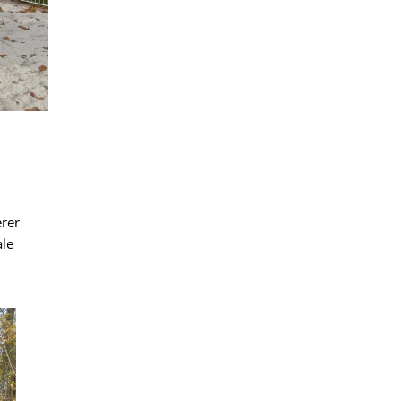
erer
ale