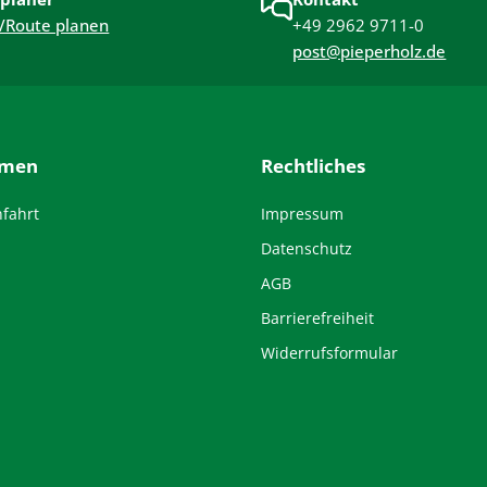
geplant und modular erweiterbar – für langfristige
/Route planen
+49 2962 9711-0
Freude und hohe Alltagstauglichkeit.
post@pieperholz.de
hmen
Rechtliches
nfahrt
Impressum
Datenschutz
AGB
Barrierefreiheit
Widerrufsformular