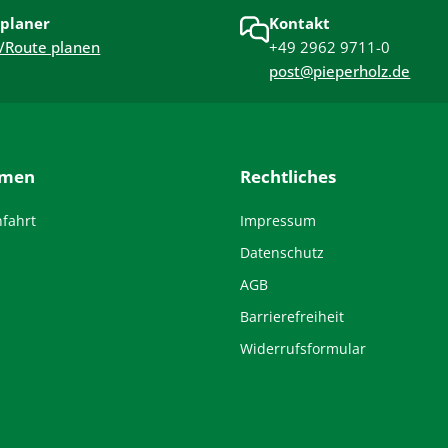
Nutzung und angenehme Atmosphäre. Nachhaltig
planer
Kontakt
geplant und modular erweiterbar – für langfristige
/Route planen
+49 2962 9711-0
Freude und hohe Alltagstauglichkeit.
post@pieperholz.de
hmen
Rechtliches
nfahrt
Impressum
Datenschutz
AGB
Barrierefreiheit
Widerrufsformular