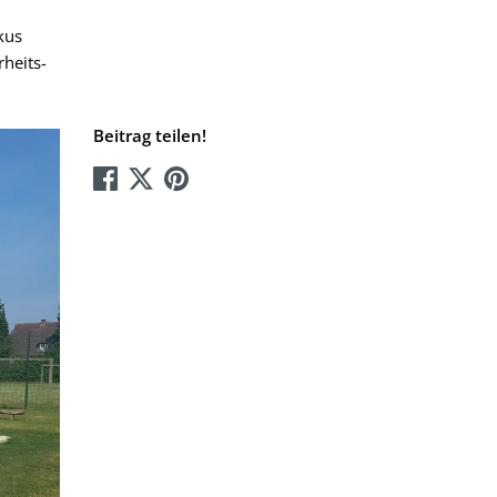
kus
rheits-
Beitrag teilen!