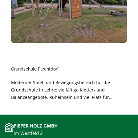
Grundschule Flechtdorf
Moderner Spiel- und Bewegungsbereich für die
Grundschule in Lehre: vielfältige Kletter- und
Balanceangebote, Ruheinseln und viel Platz für
gemeinsames Lernen durch Bewegung. Sichere,
langlebige Materialien und barrierearme Gestaltung
unterstützen die Entwicklung der Kinder und sorgen
PIEPER HOLZ GMBH
für unbeschwertes Spielen.
Im Westfeld 2