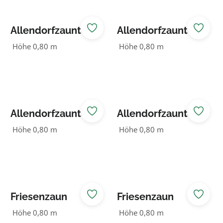
Allendorfzauntor
Allendorfzauntor
lasiert 1-flg.
lasiert 2-flg.
Höhe 0,80 m
Höhe 0,80 m
waagerecht
waagerecht
Allendorfzauntor
Allendorfzauntor
natur 1-flg.
natur 2-flg.
Höhe 0,80 m
Höhe 0,80 m
waagerecht
waagerecht
Friesenzaun
Friesenzaun
waagerecht
waagerecht grün
Höhe 0,80 m
Höhe 0,80 m