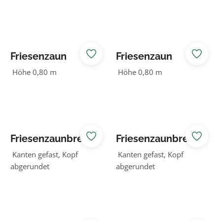
braun
Friesenzaun
Friesenzaun
waagerecht
waagerecht natur
Höhe 0,80 m
Höhe 0,80 m
lasiert
Friesenzaunbrett
Friesenzaunbrett
er braun
er grün
Kanten gefast, Kopf
Kanten gefast, Kopf
abgerundet
abgerundet