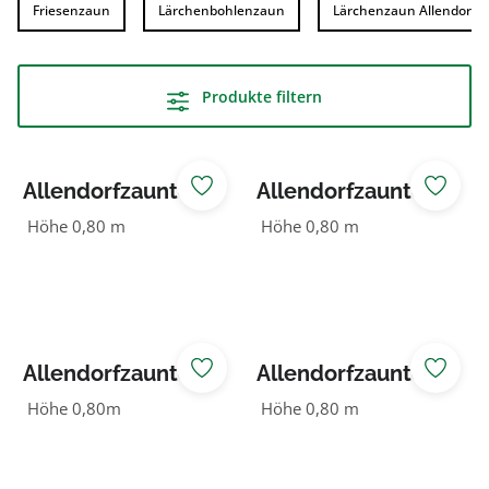
Friesenzaun
Lärchenbohlenzaun
Lärchenzaun Allendorf
Produkte filtern
Allendorfzauntor
Allendorfzauntor
braun 1flg.
braun 2-flg.
Höhe 0,80 m
Höhe 0,80 m
waagerecht
waagerecht
Allendorfzauntor
Allendorfzauntor
grün 1flg.
grün 2-flg.
Höhe 0,80m
Höhe 0,80 m
waagerecht
waagerecht