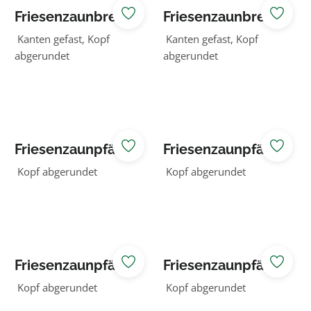
Friesenzaunbrett
Friesenzaunbrett
er lasiert
er natur
Kanten gefast, Kopf
Kanten gefast, Kopf
abgerundet
abgerundet
Friesenzaunpfähl
Friesenzaunpfähl
e natur stumpf
e stumpf braun
Kopf abgerundet
Kopf abgerundet
Friesenzaunpfähl
Friesenzaunpfähl
e stumpf grün
e stumpf lasiert
Kopf abgerundet
Kopf abgerundet