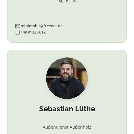
94, 95, 96
minimobil@freenet.de
+49 9132 3612
Sebastian Lüthe
Außendienst Außenholz