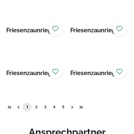
Friesenzaunriegel
Friesenzaunriegel
braun
grün
Friesenzaunriegel
Friesenzaunriegel
lasiert
natur
1
2
3
4
5
Seite
Seite
Seite
Seite
Seite
Ansprechpartner