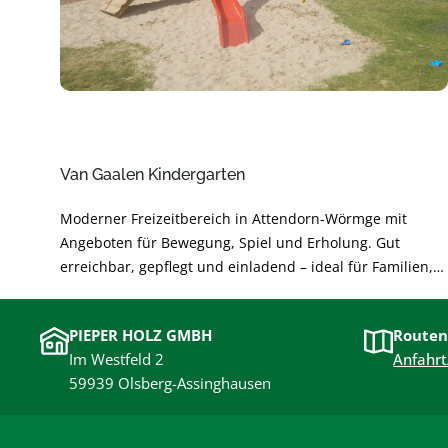
Van Gaalen Kindergarten
Moderner Freizeitbereich in Attendorn-Wörmge mit
Angeboten für Bewegung, Spiel und Erholung. Gut
erreichbar, gepflegt und einladend – ideal für Familien,
Freundeskreise und Aktive. Perfekt für kurze Pausen oder
einen ganzen Nachmittag im Grünen.
PIEPER HOLZ GMBH
Routen
Im Westfeld 2
Anfahrt
59939 Olsberg-Assinghausen