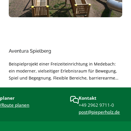
Aventura Spielberg
Beispielprojekt einer Freizeiteinrichtung in Medebach:
ein moderner, vielseitiger Erlebnisraum für Bewegung,
Spiel und Begegnung. Flexible Bereiche, barrierearme
Gestaltung und langlebige Materialien sorgen für sichere
Nutzung und angenehme Atmosphäre. Nachhaltig
planer
Kontakt
geplant und modular erweiterbar – für langfristige
/Route planen
+49 2962 9711-0
Freude und hohe Alltagstauglichkeit.
post@pieperholz.de