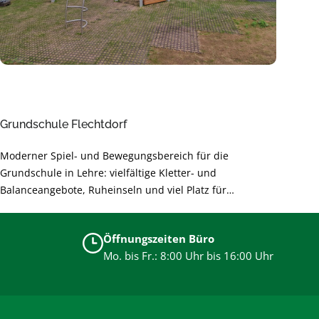
Grundschule Flechtdorf
Moderner Spiel- und Bewegungsbereich für die
Grundschule in Lehre: vielfältige Kletter- und
Balanceangebote, Ruheinseln und viel Platz für
gemeinsames Lernen durch Bewegung. Sichere,
langlebige Materialien und barrierearme Gestaltung
Öffnungszeiten Büro
unterstützen die Entwicklung der Kinder und sorgen für
Mo. bis Fr.: 8:00 Uhr bis 16:00 Uhr
unbeschwertes Spielen.