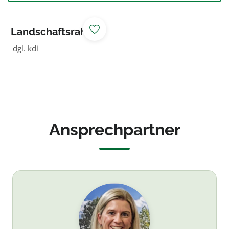
Landschaftsrahm
en
dgl. kdi
Ansprechpartner