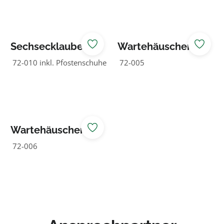
Sechsecklaube
Wartehäuschen
ohne Bank und
2,38 m breit
72-010 inkl. Pfostenschuhe
72-005
Tisch
Wartehäuschen
3,33 m breit
72-006