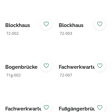
Blockhaus
Blockhaus
Silbach
Winterberg
72-002
72-003
Bogenbrücke
Fachwerkwarteha
us Felder
71g-002
72-007
verputzt
Fachwerkwarteha
Fußgängerbrücke