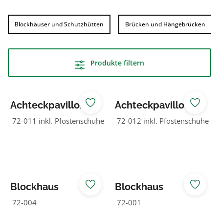
Blockhäuser und Schutzhütten
Brücken und Hängebrücken
Produkte filtern
Achteckpavillon
Achteckpavillon
Ø 500 cm ohne
Ø 650 cm ohne
72-011 inkl. Pfostenschuhe
72-012 inkl. Pfostenschuhe
Bank und Tisch
Bank und Tisch
Blockhaus
Blockhaus
Langewiese
Siedlinghausen
72-004
72-001