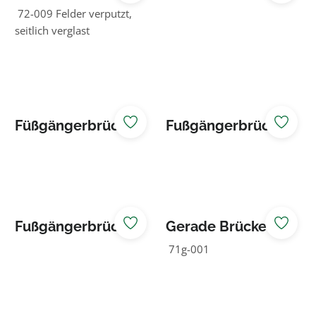
us groß
Babenhausen
72-009 Felder verputzt,
seitlich verglast
Füßgängerbrücke
Fußgängerbrücke
Niedersfeld
Ramsbeck
Fußgängerbrücke
Gerade Brücke
Siedlinghausen
71g-001