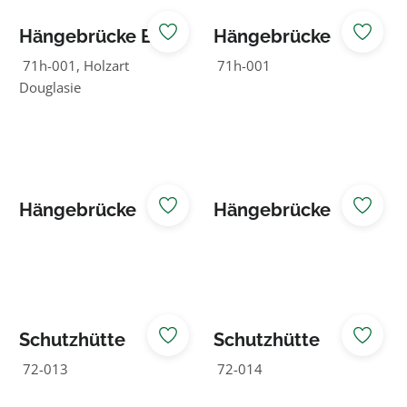
Hängebrücke Bad
Hängebrücke
Wünnenberg
Rothaarsteig
71h-001, Holzart
71h-001
Douglasie
Hängebrücke
Hängebrücke
Wachenheim
Wuppertal
Schutzhütte
Schutzhütte
Sundern
Züschen
72-013
72-014