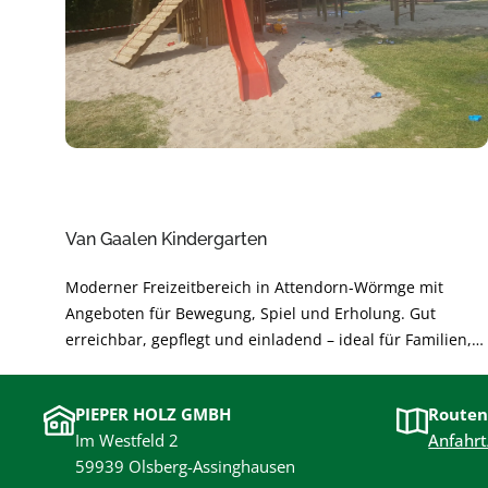
Van Gaalen Kindergarten
Moderner Freizeitbereich in Attendorn-Wörmge mit
Angeboten für Bewegung, Spiel und Erholung. Gut
erreichbar, gepflegt und einladend – ideal für Familien,
Freundeskreise und Aktive. Perfekt für kurze Pausen oder
einen ganzen Nachmittag im Grünen.
PIEPER HOLZ GMBH
Routen
Im Westfeld 2
Anfahrt
59939 Olsberg-Assinghausen