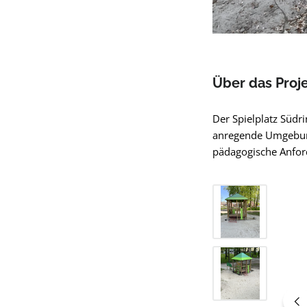
Über das Proj
Der Spielplatz Südr
anregende Umgebung
pädagogische Anford
Bildergalerie übers