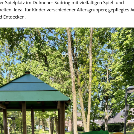
r Spielplatz im Dülmener Südring mit vielfältigen Spiel- und
ten. Ideal für Kinder verschiedener Altersgruppen; gepflegtes A
d Entdecken.