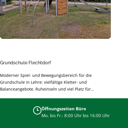
Grundschule Flechtdorf
Moderner Spiel- und Bewegungsbereich für die
Grundschule in Lehre: vielfältige Kletter- und
Balanceangebote, Ruheinseln und viel Platz für
gemeinsames Lernen durch Bewegung. Sichere,
langlebige Materialien und barrierearme Gestaltung
Öffnungszeiten Büro
unterstützen die Entwicklung der Kinder und sorgen für
Mo. bis Fr.: 8:00 Uhr bis 16:00 Uhr
unbeschwertes Spielen.