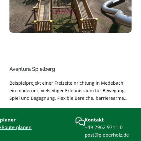
Aventura Spielberg
Beispielprojekt einer Freizeiteinrichtung in Medebach:
ein moderner, vielseitiger Erlebnisraum für Bewegung,
Spiel und Begegnung. Flexible Bereiche, barrierearme
Gestaltung und langlebige Materialien sorgen für sichere
Nutzung und angenehme Atmosphäre. Nachhaltig
planer
Kontakt
geplant und modular erweiterbar – für langfristige
/Route planen
+49 2962 9711-0
Freude und hohe Alltagstauglichkeit.
post@pieperholz.de