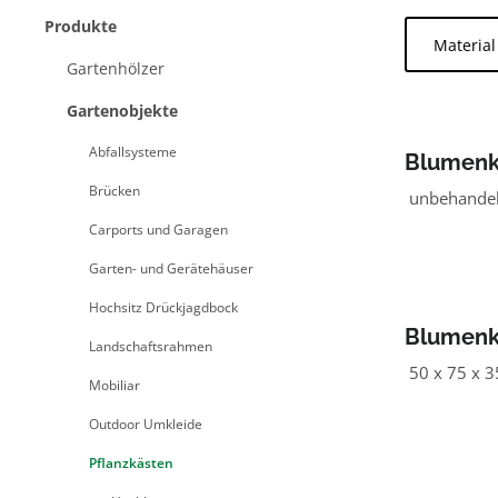
Produkte
Materia
Gartenhölzer
Gartenobjekte
Abfallsysteme
Blumenk
Brücken
unbehandelt
Carports und Garagen
Garten- und Gerätehäuser
Hochsitz Drückjagdbock
Blumenka
Landschaftsrahmen
50 x 75 x 3
Mobiliar
Outdoor Umkleide
Pflanzkästen