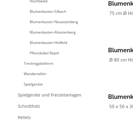
Hochbeete
Blumenka
Blumenkasten Silbach
75 cm Ø Höh
Blumenkasten Neuastenberg
Blumenkasten Altastenberg
Blumenkasten Hildfeld
Blumenka
Pflanzkübel Rapid
grün
Ø 80 cm Hö
Treckingplattform
Wandertafeln
Spielgeräte
Spielgeräte und Freizeitanlagen
Blumenka
Schnittholz
50 x 50 x 3
Pellets