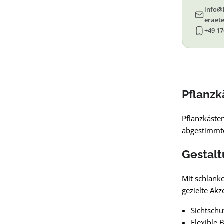
info@
eraete
+49 17
Pflanzk
Pflanzkäste
abgestimmte
Gestalt
Mit schlank
gezielte Ak
Sichtsch
Flexible 