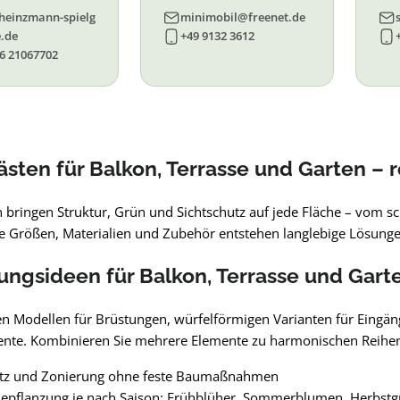
93, 94, 95, 96
heinzmann-spielg
minimobil@freenet.de
.de
+49 9132 3612
6 21067702
ästen für Balkon, Terrasse und Garten – r
n bringen Struktur, Grün und Sichtschutz auf jede Fläche – vom s
 Größen, Materialien und Zubehör entstehen langlebige Lösungen
ungsideen für Balkon, Terrasse und Gart
en Modellen für Brüstungen, würfelförmigen Varianten für Eingän
zente. Kombinieren Sie mehrere Elemente zu harmonischen Reihen 
utz und Zonierung ohne feste Baumaßnahmen
Bepflanzung je nach Saison: Frühblüher, Sommerblumen, Herbstg