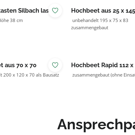
sten Silbach lasiert
Hochbeet aus 25 x 14
öhe 38 cm
unbehandelt 195 x 75 x 83
zusammengebaut
 aus 70 x 70
Hochbeet Rapid 112 x 
cm
 200 x 120 x 70 als Bausatz
zusammengebaut (ohne Einsat
Ansprechp