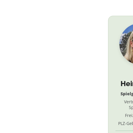
He
Spiel
Vert
Sp
Fre
PLZ-Geb
69, 