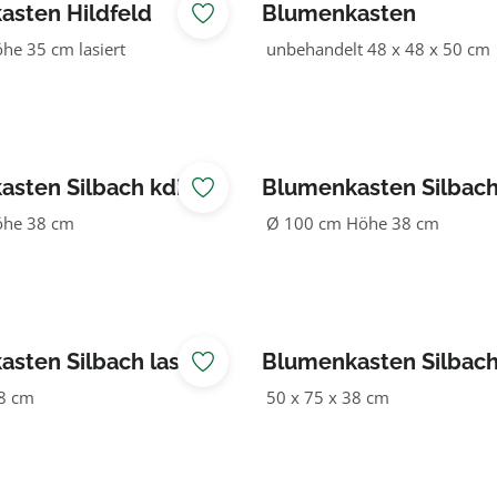
sten Hildfeld
Blumenkasten
Neuastenberg
e 35 cm lasiert
unbehandelt 48 x 48 x 50 cm
sten Silbach kdi
Blumenkasten Silbach
grün
he 38 cm
Ø 100 cm Höhe 38 cm
sten Silbach lasiert
Blumenkasten Silbach 
8 cm
50 x 75 x 38 cm