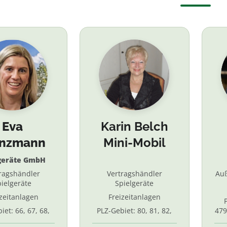
Eva
Karin Belch
inzmann
Mini-Mobil
geräte GmbH
ragshändler
Vertragshändler
Au
ielgeräte
Spielgeräte
izeitanlagen
Freizeitanlagen
iet: 66, 67, 68,
PLZ-Gebiet: 80, 81, 82,
479
7, 87. 88, 89
83, 84, 85, 86, 90, 91, 92,
55,