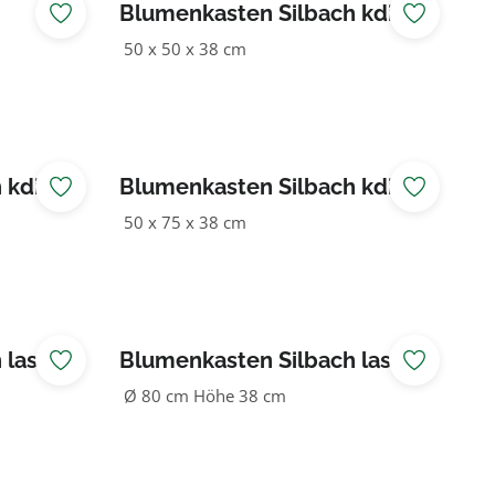
Blumenkasten Silbach kdi
grün
50 x 50 x 38 cm
 kdi
Blumenkasten Silbach kdi-
grün
50 x 75 x 38 cm
lasiert
Blumenkasten Silbach lasiert
Ø 80 cm Höhe 38 cm