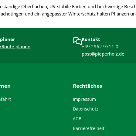
eständige Oberflächen, UV-stabile Farben und hochwertige Besch
Nachdüngen und ein angepasster Winterschutz halten Pflanzen un
planer
Kontakt
/Route planen
+49 2962 9711-0
post@pieperholz.de
hmen
Rechtliches
nfahrt
Impressum
Datenschutz
AGB
Barrierefreiheit