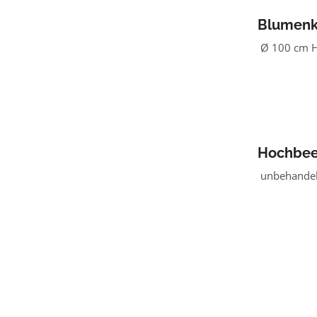
Blumenka
Ø 100 cm H
Hochbeet
unbehandelt