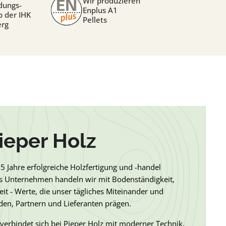
Wir produzieren
dungs-
Enplus A1
b der IHK
Pellets
erg
ieper Holz
75 Jahre erfolgreiche Holzfertigung und -handel
tes Unternehmen handeln wir mit Bodenständigkeit,
eit - Werte, die unser tägliches Miteinander und
en, Partnern und Lieferanten prägen.
 verbindet sich bei Pieper Holz mit moderner Technik,