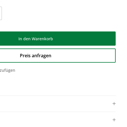
l: Gib den gewünschten Wert ein oder be
In den Warenkorb
Preis anfragen
nzufügen