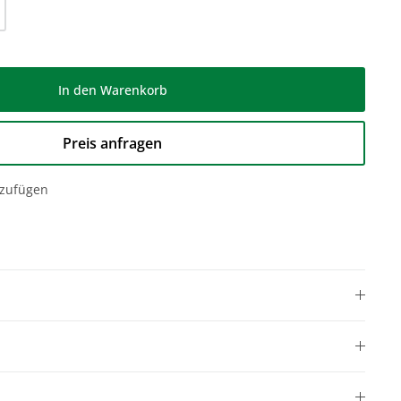
l: Gib den gewünschten Wert ein oder be
In den Warenkorb
Preis anfragen
nzufügen