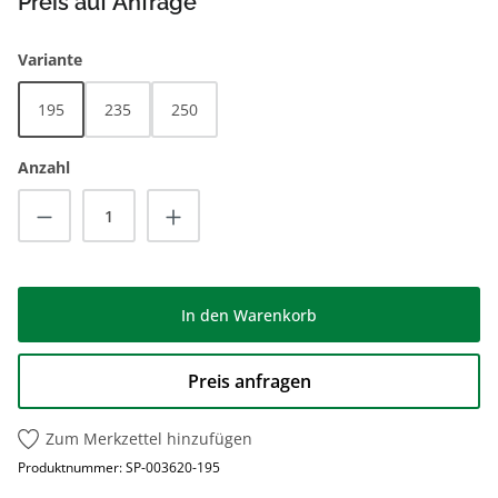
Preis auf Anfrage
auswählen
Variante
195
235
250
Anzahl
Produkt Anzahl: Gib den gewünschten Wert
In den Warenkorb
Preis anfragen
Zum Merkzettel hinzufügen
Produktnummer:
SP-003620-195