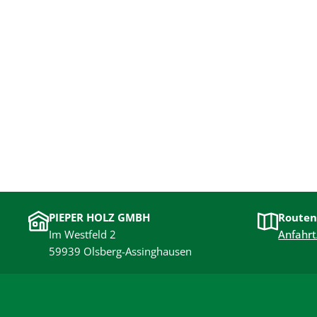
PIEPER HOLZ GMBH
Routen
Im Westfeld 2
Anfahrt
59939 Olsberg-Assinghausen