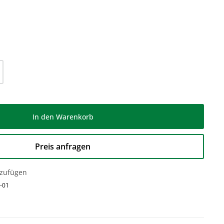
l: Gib den gewünschten Wert ein oder be
In den Warenkorb
Preis anfragen
nzufügen
-01