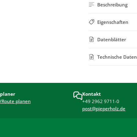
Beschreibung
Eigenschaften
Datenblätter
Technische Daten
planer
Kontakt
/Route planen
+49 2962 9711-0
post@pieperholz.de