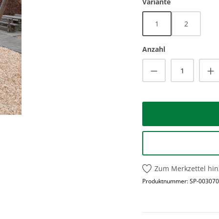
auswählen
Variante
1
2
Anzahl
Produkt Anzah
Zum Merkzettel hi
Produktnummer:
SP-003070