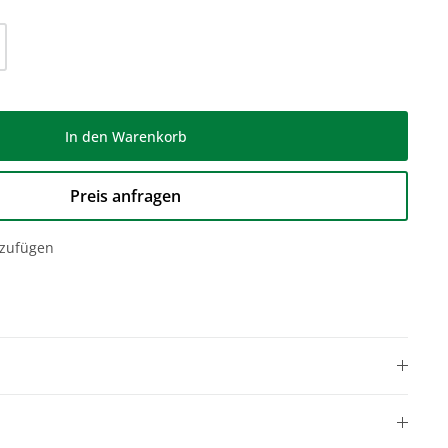
l: Gib den gewünschten Wert ein oder be
In den Warenkorb
Preis anfragen
nzufügen