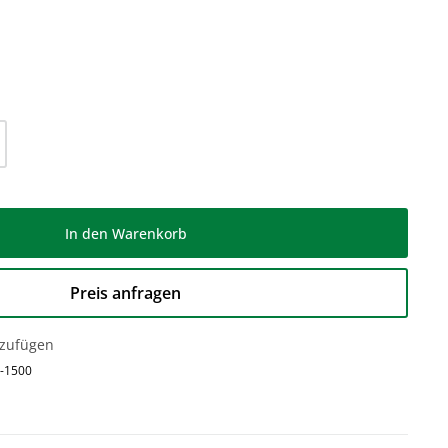
l: Gib den gewünschten Wert ein oder be
In den Warenkorb
Preis anfragen
nzufügen
-1500