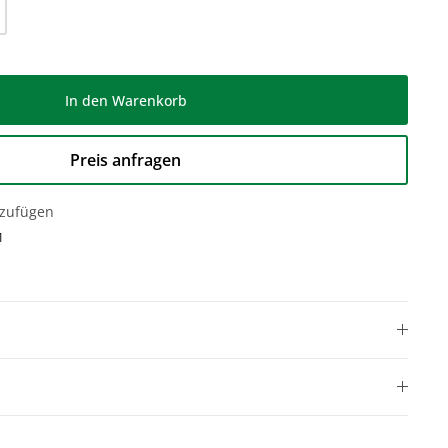
l: Gib den gewünschten Wert ein oder be
In den Warenkorb
Preis anfragen
nzufügen
1