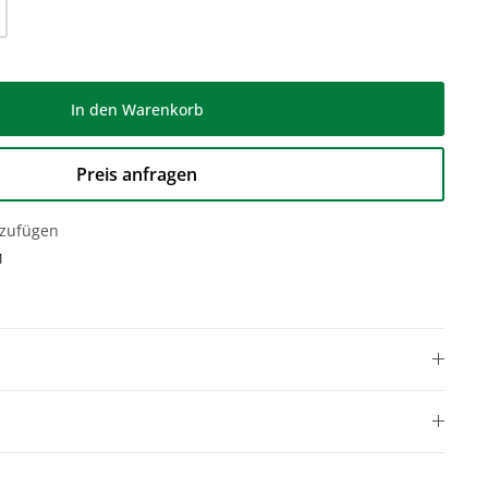
l: Gib den gewünschten Wert ein oder be
In den Warenkorb
Preis anfragen
nzufügen
1