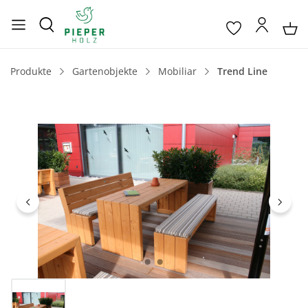
Produkte
Gartenobjekte
Mobiliar
Trend Line
Bildergalerie überspringen