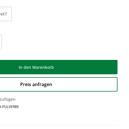
INKT
l: Gib den gewünschten Wert ein oder be
In den Warenkorb
Preis anfragen
nzufügen
3-PULVERBE