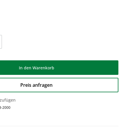
l: Gib den gewünschten Wert ein oder be
In den Warenkorb
Preis anfragen
nzufügen
8-2000