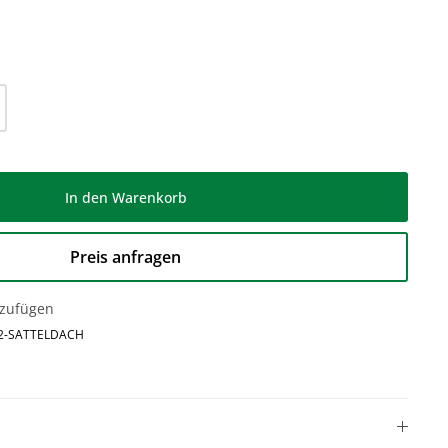
l: Gib den gewünschten Wert ein oder be
In den Warenkorb
Preis anfragen
nzufügen
2-SATTELDACH