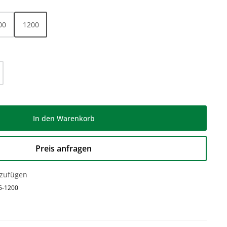
00
1200
l: Gib den gewünschten Wert ein oder be
In den Warenkorb
Preis anfragen
nzufügen
5-1200