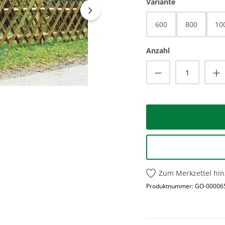
auswählen
Variante
600
800
10
Anzahl
Produkt Anzah
Zum Merkzettel hi
Produktnummer:
GO-00006