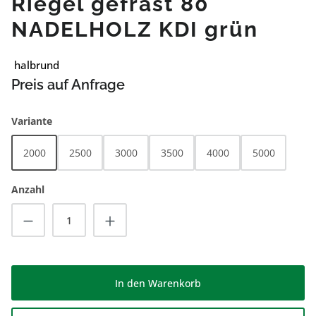
Riegel gefräst 80
NADELHOLZ KDI grün
halbrund
Preis auf Anfrage
auswählen
Variante
2000
2500
3000
3500
4000
5000
Anzahl
Produkt Anzahl: Gib den gewünschten Wert
In den Warenkorb