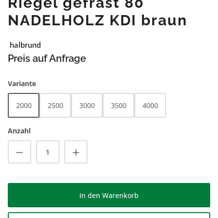
Riegel gefräst 80
NADELHOLZ KDI braun
halbrund
Preis auf Anfrage
auswählen
Variante
2000
2500
3000
3500
4000
Anzahl
Produkt Anzahl: Gib den gewünschten Wert
In den Warenkorb