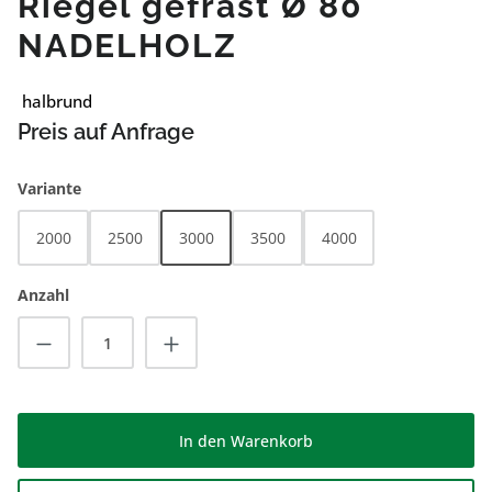
Riegel gefräst Ø 80
NADELHOLZ
halbrund
Preis auf Anfrage
auswählen
Variante
2000
2500
3000
3500
4000
Anzahl
Produkt Anzahl: Gib den gewünschten Wert
In den Warenkorb