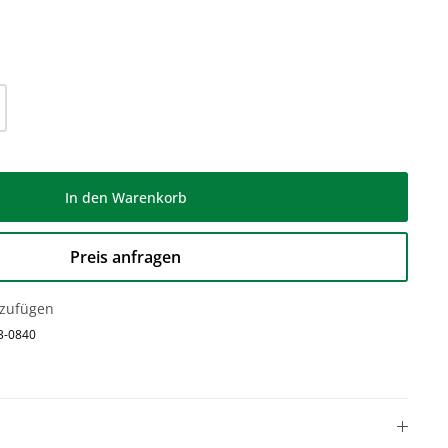
l: Gib den gewünschten Wert ein oder be
In den Warenkorb
Preis anfragen
nzufügen
3-0840