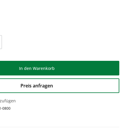
l: Gib den gewünschten Wert ein oder be
In den Warenkorb
Preis anfragen
nzufügen
1-0800